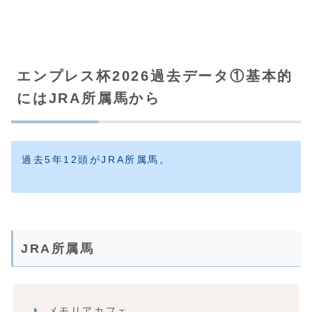
エンプレス杯2026過去データ①基本的
にはJRA所属馬から
過去5年12頭がJRA所属馬。
JRA所属馬
メモリアカフェ