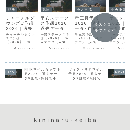
競馬
競馬
地方交流重賞
中央重賞
チャーチルダ
平安ステーク
帝王賞予想
オークス
ウンズC予想
ス予想2026｜
2026｜過去デ
2026｜
横スクロー
2026｜過去デ
過去データ×
ータ×血統×傾
ータ×血
ルできます
ータ×血統×傾
血統×傾向で
向で本命・穴
向で本命
チャーチルダウン
平安ステークス予
帝王賞予想
オークス予
向で本命・穴
ズC予想
本命・穴馬を
想【2026】。過
馬を絞る
【2026】。過去
馬を絞る
【2026】
【2026】。過去
去データ（人気・
データ（人気・枠
データ（人
馬を絞る
絞る
データ（人気・枠
枠順・脚質・ロー
順・脚質・ロー
順・脚質・
2026.04.03
2026.05.22
2026.06.29
2026
順・脚質・ロー
テ）の傾向と血統
テ）の傾向と血統
テ）の傾向
テ）の傾向と血統
（父系・母父・適
（父系・母父・適
（父系・母
（父系・母父・適
性）を合わせて分
性）を合わせて分
性）を合わ
性）を合わせて分
析し、今年の該当
析し、今年の該当
析し、今年
析し、今年の該当
馬から本命・穴馬
馬から本命・穴馬
馬から本命
馬から本命・穴馬
候補と買い目を分
候補と買い目を分
候補と買い
NHKマイルカップ予
ヴィクトリアマイル
候補と買い目を分
かりやすく解説し
かりやすく解説し
かりやすく
想2026｜過去デー
予想2026｜過去デ
かりやすく解説し
ます。
ます。
ます。
タ×血統×傾向で本
ータ×血統×傾向で本
ます。
命・穴馬を絞る
命・穴馬を絞る
kininaru-keiba