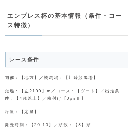
エンプレス杯の基本情報（条件・コー
ス特徴）
レース条件
開催：【地方】／競馬場：【川崎競馬場】
距離：【左2100】m／コース：【ダート】／出走条
件：【4歳以上】／格付け【JpnⅡ】
斤量：【定量】
発走時刻：【20:10】／頭数：【8】頭