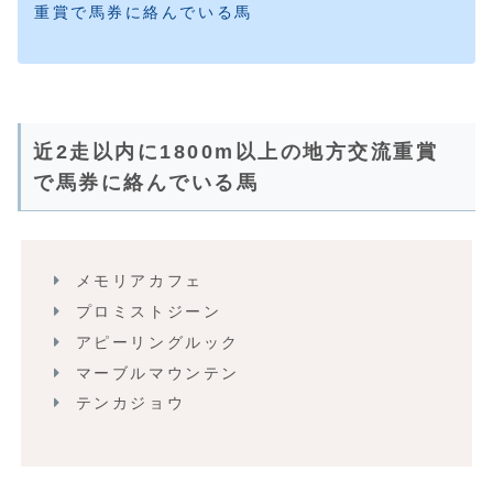
重賞で馬券に絡んでいる馬
近2走以内に1800m以上の地方交流重賞
で馬券に絡んでいる馬
メモリアカフェ
プロミストジーン
アピーリングルック
マーブルマウンテン
テンカジョウ