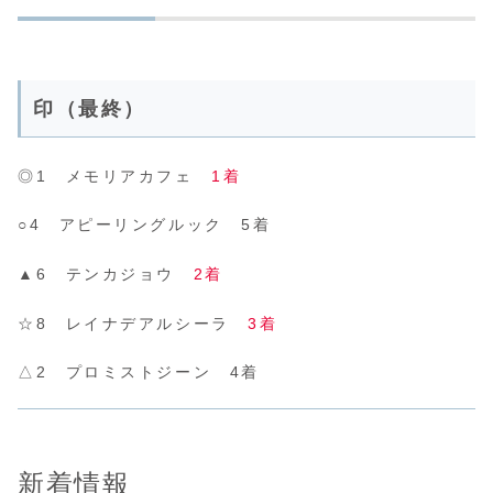
印（最終）
◎1 メモリアカフェ
1着
○4 アピーリングルック 5着
▲6 テンカジョウ
2着
☆8 レイナデアルシーラ
3着
△2 プロミストジーン 4着
新着情報