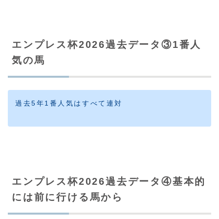
エンプレス杯2026過去データ③1番人
気の馬
過去5年1番人気はすべて連対
エンプレス杯2026過去データ④基本的
には前に行ける馬から