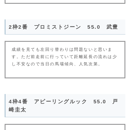
2枠2番 プロミストジーン 55.0 武豊
成績を見ても左回り替わりは問題ないと思いま
す。ただ前走前に行っていて距離延長の流れは少
し不安なので当日の馬場傾向、人気次第。
4枠4番 アピーリングルック 55.0 戸
崎圭太