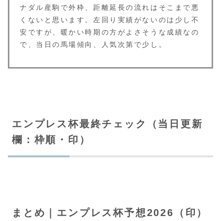
ナダル産駒で外枠、距離延長の流れはそこまで悪
くないと思います。左回り実績がないのは少し不
安ですが、暖かい時期の方がよさそうな成績なの
で、当日の馬場傾向、人気次第で少し。
エンプレス杯最終チェック（当日更新
欄：枠順・印）
まとめ｜エンプレス杯予想2026（印）