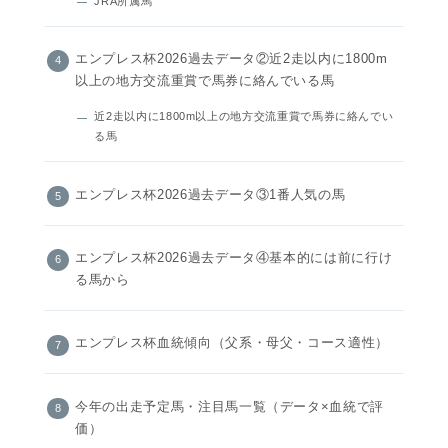
JRA所属馬
エンプレス杯2026過去データ②近2走以内に1800m
以上の地方交流重賞で馬券に絡んでいる馬
近2走以内に1800m以上の地方交流重賞で馬券に絡んでい
る馬
エンプレス杯2026過去データ③1番人気の馬
エンプレス杯2026過去データ④基本的には前に行け
る馬から
エンプレス杯血統傾向（父系・母父・コース適性）
今年の出走予定馬・注目馬一覧（データ×血統で評
価）