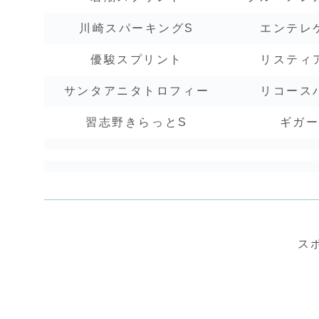
川崎スパーキングS
エンテレ
優駿スプリント
リスティ
サンタアニタトロフィー
リコース
習志野きらっとS
ギガ
ス