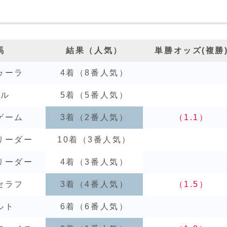
馬
結果（人気）
単勝オッズ(複勝
ゥーラ
4着（8番人気）
スル
5着（5番人気）
ゲーム
3着（2番人気）
（1.1）
リーダー
10着（3番人気）
リーダー
4着（3番人気）
セラフ
3着（4番人気）
（1.5）
ルト
6着（6番人気）