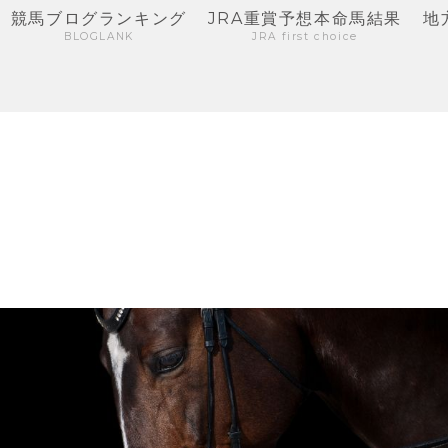
競馬ブログランキング
JRA重賞予想本命馬結果
地
BLOGLANK
JRA first choice