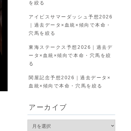
を絞る
アイビスサマーダッシュ予想2026
｜過去データ×血統×傾向で本命・
穴馬を絞る
東海ステークス予想2026｜過去デ
ータ×血統×傾向で本命・穴馬を絞
る
関屋記念予想2026｜過去データ×
血統×傾向で本命・穴馬を絞る
アーカイブ