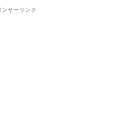
ポンサーリンク