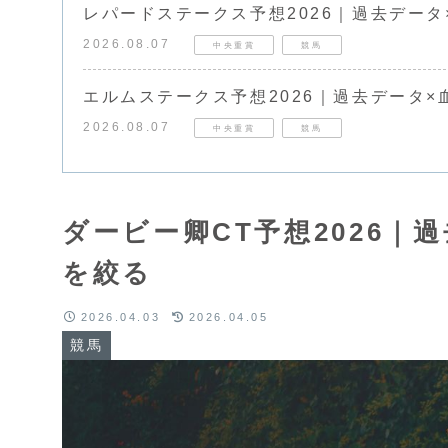
レパードステークス予想2026｜過去デー
2026.08.07
中央重賞
競馬
エルムステークス予想2026｜過去データ×
2026.08.07
中央重賞
競馬
ダービー卿CT予想2026｜
を絞る
2026.04.03
2026.04.05
競馬