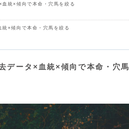
タ×血統×傾向で本命・穴馬を絞る
血統×傾向で本命・穴馬を絞る
過去データ×血統×傾向で本命・穴