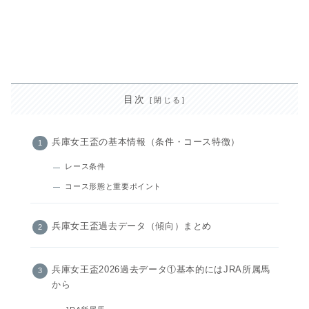
目次
兵庫女王盃の基本情報（条件・コース特徴）
レース条件
コース形態と重要ポイント
兵庫女王盃過去データ（傾向）まとめ
兵庫女王盃2026過去データ①基本的にはJRA所属馬
から