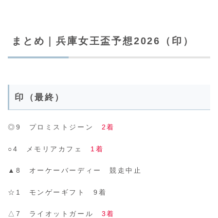
まとめ｜兵庫女王盃予想2026（印）
印（最終）
◎9 プロミストジーン
2着
○4 メモリアカフェ
1着
▲8 オーケーバーディー 競走中止
☆1 モンゲーギフト 9着
△7 ライオットガール
3着