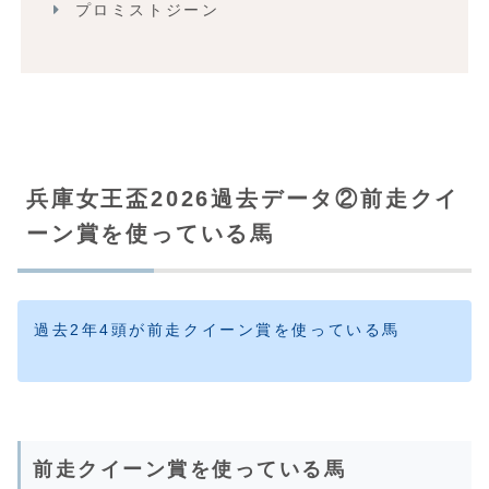
プロミストジーン
兵庫女王盃2026過去データ②前走クイ
ーン賞を使っている馬
過去2年4頭が前走クイーン賞を使っている馬
前走クイーン賞を使っている馬