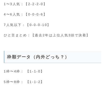
1〜3人気：【2-2-2-0】
4〜6人気：【0-0-0-6】
7人気以下：【0-0-0-10】
ひと言まとめ：【過去2年は上位人気3頭で決着】
枠順データ（内外どっち？）
1枠〜4枠： 【1-1-0】
5枠〜8枠： 【1-1-2】