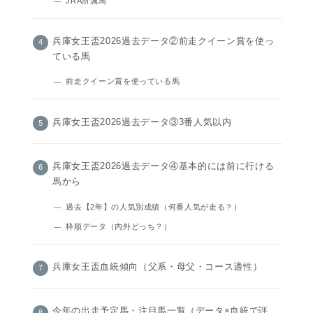
JRA所属馬
兵庫女王盃2026過去データ②前走クイーン賞を使っ
ている馬
前走クイーン賞を使っている馬
兵庫女王盃2026過去データ③3番人気以内
兵庫女王盃2026過去データ④基本的には前に行ける
馬から
過去【2年】の人気別成績（何番人気が走る？）
枠順データ（内外どっち？）
兵庫女王盃血統傾向（父系・母父・コース適性）
今年の出走予定馬・注目馬一覧（データ×血統で評