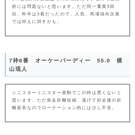
的には問題ないと思います。ただ同一重賞3回
目、昨年は3着だったので、人気、馬場傾向次第
では抑えに回すかも。
7枠8番 オーケーバーディー 55.0 横
山琉人
シニスターミニスター産駒でこの枠は悪くないと
思います。ただ前走距離短縮、逃げて好走後の距
離延長なのでローテーション的には少し不安。